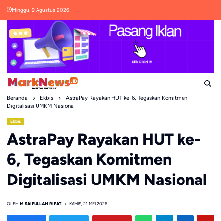
Skip
Minggu, 9 Agustus 2026
to
content
Beranda
Ekbis
AstraPay Rayakan HUT ke-6, Tegaskan Komitmen
Digitalisasi UMKM Nasional
Ekbis
AstraPay Rayakan HUT ke-
6, Tegaskan Komitmen
Digitalisasi UMKM Nasional
OLEH
M SAIFULLAH RIFAT
KAMIS, 21 MEI 2026