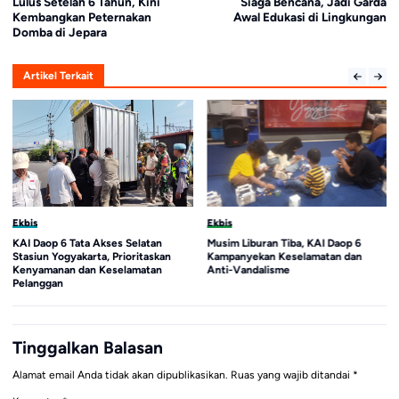
Lulus Setelah 6 Tahun, Kini
Siaga Bencana, Jadi Garda
Kembangkan Peternakan
Awal Edukasi di Lingkungan
Domba di Jepara
Artikel Terkait
Ekbis
Ekbis
KAI Daop 6 Tata Akses Selatan
Musim Liburan Tiba, KAI Daop 6
Stasiun Yogyakarta, Prioritaskan
Kampanyekan Keselamatan dan
Kenyamanan dan Keselamatan
Anti-Vandalisme
Pelanggan
Tinggalkan Balasan
Alamat email Anda tidak akan dipublikasikan.
Ruas yang wajib ditandai
*