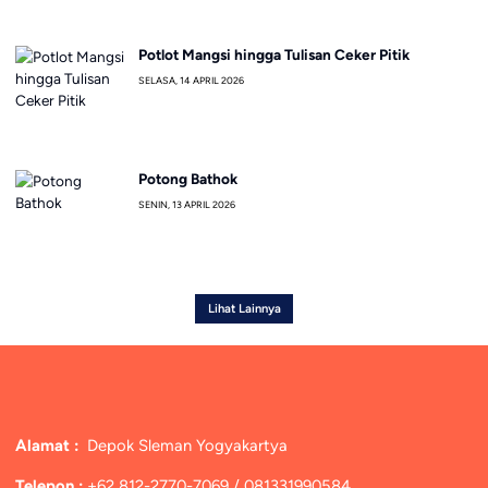
Potlot Mangsi hingga Tulisan Ceker Pitik
SELASA, 14 APRIL 2026
Potong Bathok
SENIN, 13 APRIL 2026
Lihat Lainnya
Alamat :
Depok Sleman Yogyakartya
Telepon :
+62 812-2770-7069 / 081331990584