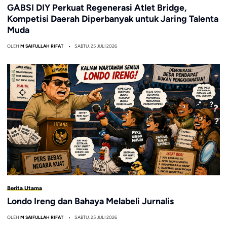
GABSI DIY Perkuat Regenerasi Atlet Bridge,
Kompetisi Daerah Diperbanyak untuk Jaring Talenta
Muda
OLEH
M SAIFULLAH RIFAT
SABTU, 25 JULI 2026
Berita Utama
Londo Ireng dan Bahaya Melabeli Jurnalis
OLEH
M SAIFULLAH RIFAT
SABTU, 25 JULI 2026