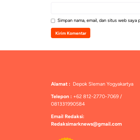
Simpan nama, email, dan situs web saya 
Alamat :
Depok Sleman Yogyakartya
Telepon :
+62 812-2770-7069 /
081331990584
Email Redaksi:
Redaksimarknews@gmail.com