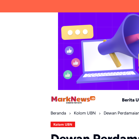
Skip
to
content
Berita 
Beranda
Kolom UBN
Dewan Perdamaian 
Kolom UBN
Dewan Perdama