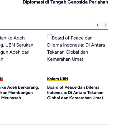
Diplomasi di Tengah Genosida Perlahan
Kolom UBN
Kolom UBN
h Berkurang,
Board of Peace dan Dilema
KH. Bachtiar Nas
embangun
Indonesia: Di Antara Tekanan
Wilayah oleh Neg
sah
Global dan Kemarahan Umat
adalah Moment
Kebangkitan Uk
Strategis Dunia 