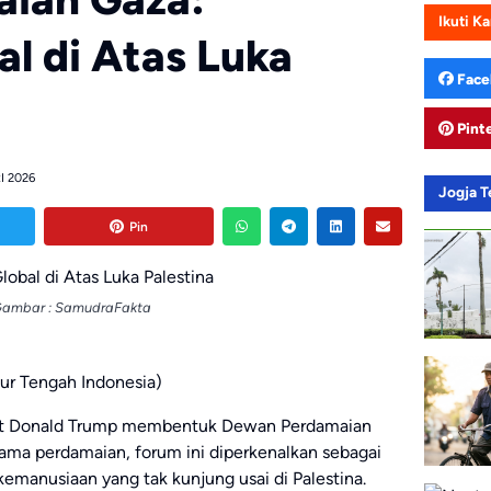
Ikuti K
l di Atas Luka
Face
Pint
I 2026
Jogja 
Pin
ambar : SamudraFakta
ur Tengah Indonesia)
kat Donald Trump membentuk Dewan Perdamaian
nama perdamaian, forum ini diperkenalkan sebagai
emanusiaan yang tak kunjung usai di Palestina.