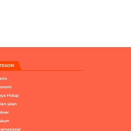
TEGORI
snis
konomi
aya Hidup
lan-jalan
liner
ukum
ternasional