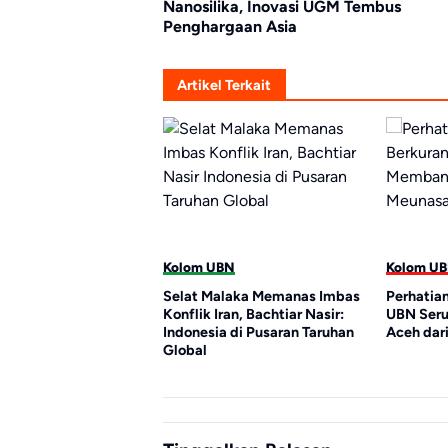
Nanosilika, Inovasi UGM Tembus
Penghargaan Asia
Artikel Terkait
Kolom UBN
Kolom UBN
ilai Board of
Selat Malaka Memanas Imbas
Perhatian ke Ace
aya Legitimasi
Konflik Iran, Bachtiar Nasir:
UBN Serukan M
za
Indonesia di Pusaran Taruhan
Aceh dari Meuna
Global