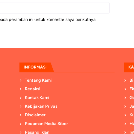
pada peramban ini untuk komentar saya berikutnya.
INFORMASI
KA
Tentang Kami
Bi
Redaksi
E
Kontak Kami
G
Kebijakan Privasi
Ja
Disclaimer
Ku
Pedoman Media Siber
H
Pasang Iklan
In