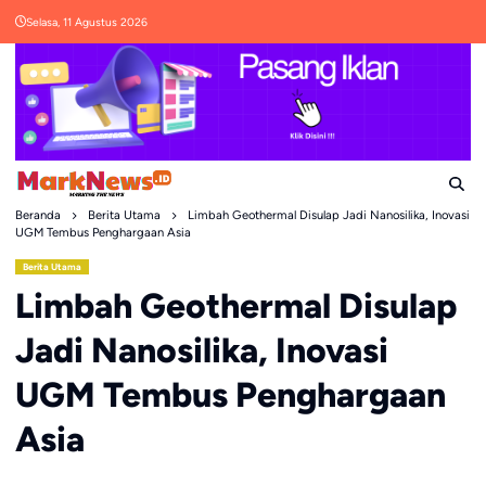
Skip
Selasa, 11 Agustus 2026
to
content
Beranda
Berita Utama
Limbah Geothermal Disulap Jadi Nanosilika, Inovasi
UGM Tembus Penghargaan Asia
Berita Utama
Limbah Geothermal Disulap
Jadi Nanosilika, Inovasi
UGM Tembus Penghargaan
Asia