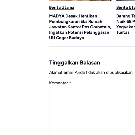
tama
Berita Utama
Berita Ut
t : Saatnya Prabowo
MADYA Desak Hentikan
Barang Te
Pembongkaran Eks Rumah
Naik 69 P
Jawatan Kantor Pos Gorontalo,
Yogyakar
Ingatkan Potensi Pelanggaran
Tuntas
UU Cagar Budaya
Tinggalkan Balasan
Alamat email Anda tidak akan dipublikasikan.
Komentar
*