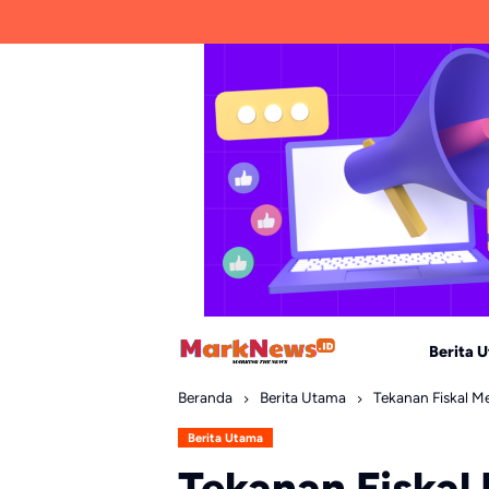
Skip
to
content
Berita 
Beranda
Berita Utama
Tekanan Fiskal 
Berita Utama
Tekanan Fiskal