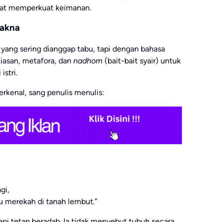
pat memperkuat keimanan.
Makna
 yang sering dianggap tabu, tapi dengan bahasa
kiasan, metafora, dan
nadhom
(bait-bait syair) untuk
stri.
erkenal, sang penulis menulis:
gi,
ru merekah di tanah lembut.”
api tetap beradab. Ia tidak menyebut tubuh secara