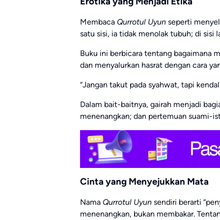
Erotika yang Menjadi Etika
Membaca
Qurrotul Uyun
seperti menyela
satu sisi, ia tidak menolak tubuh; di sis
Buku ini berbicara tentang bagaimana 
dan menyalurkan hasrat dengan cara yang 
“Jangan takut pada syahwat, tapi kendal
Dalam bait-baitnya, gairah menjadi bagia
menenangkan; dan pertemuan suami-istr
Cinta yang Menyejukkan Mata
Nama
Qurrotul Uyun
sendiri berarti “pe
menenangkan, bukan membakar. Tentan