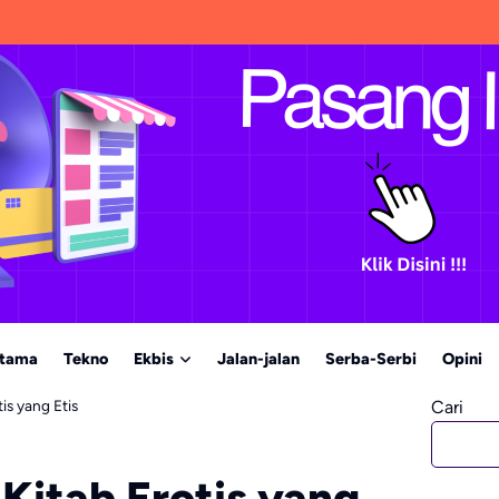
Utama
Tekno
Ekbis
Jalan-jalan
Serba-Serbi
Opini
is yang Etis
Cari
Kitab Erotis yang