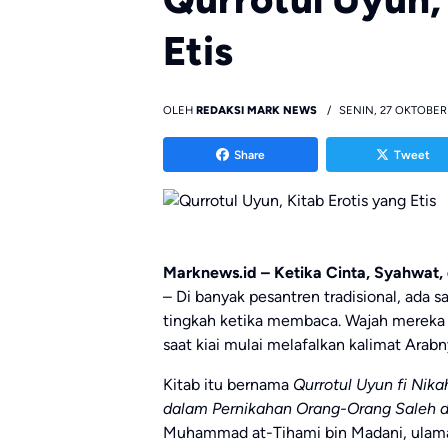
Etis
OLEH
REDAKSI MARK NEWS
SENIN, 27 OKTOBER
Share
Tweet
Marknews.id – Ketika Cinta, Syahwat
– Di banyak pesantren tradisional, ada 
tingkah ketika membaca. Wajah mereka 
saat kiai mulai melafalkan kalimat Arab
Kitab itu bernama
Qurrotul Uyun fi Nika
dalam Pernikahan Orang-Orang Saleh d
Muhammad at-Tihami bin Madani, ulama 