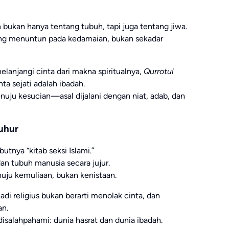
ukan hanya tentang tubuh, tapi juga tentang jiwa.
ang menuntun pada kedamaian, bukan sekadar
lanjangi cinta dari makna spiritualnya,
Qurrotul
ta sejati adalah ibadah.
nuju kesucian—asal dijalani dengan niat, adab, dan
uhur
tnya “kitab seksi Islami.”
an tubuh manusia secara jujur.
uju kemuliaan, bukan kenistaan.
i religius bukan berarti menolak cinta, dan
an.
isalahpahami: dunia hasrat dan dunia ibadah.