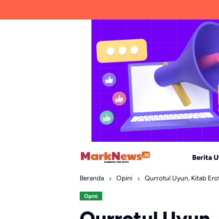
Skip
to
content
Berita 
Beranda
Opini
Qurrotul Uyun, Kitab Erot
Opini
Qurrotul Uyun, 