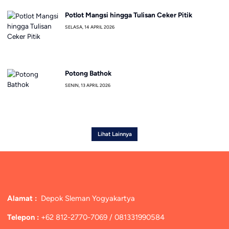
Potlot Mangsi hingga Tulisan Ceker Pitik
SELASA, 14 APRIL 2026
Potong Bathok
SENIN, 13 APRIL 2026
Lihat Lainnya
Alamat :
Depok Sleman Yogyakartya
Telepon :
+62 812-2770-7069 / 081331990584