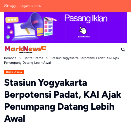
Skip
Minggu, 9 Agustus 2026
to
content
Beranda
Berita Utama
Stasiun Yogyakarta Berpotensi Padat, KAI Ajak
Penumpang Datang Lebih Awal
Berita Utama
Stasiun Yogyakarta
Berpotensi Padat, KAI Ajak
Penumpang Datang Lebih
Awal