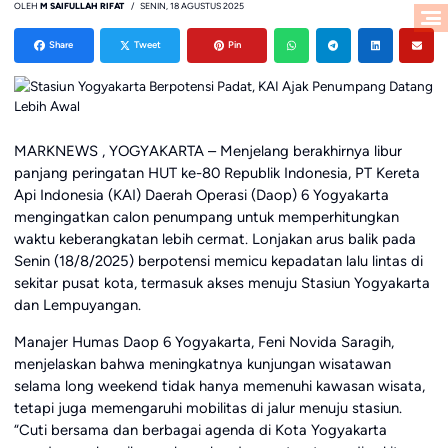
OLEH
M SAIFULLAH RIFAT
SENIN, 18 AGUSTUS 2025
Share
Tweet
Pin
MARKNEWS , YOGYAKARTA – Menjelang berakhirnya libur
panjang peringatan HUT ke-80 Republik Indonesia, PT Kereta
Api Indonesia (KAI) Daerah Operasi (Daop) 6 Yogyakarta
mengingatkan calon penumpang untuk memperhitungkan
waktu keberangkatan lebih cermat. Lonjakan arus balik pada
Senin (18/8/2025) berpotensi memicu kepadatan lalu lintas di
sekitar pusat kota, termasuk akses menuju Stasiun Yogyakarta
dan Lempuyangan.
Manajer Humas Daop 6 Yogyakarta, Feni Novida Saragih,
menjelaskan bahwa meningkatnya kunjungan wisatawan
selama long weekend tidak hanya memenuhi kawasan wisata,
tetapi juga memengaruhi mobilitas di jalur menuju stasiun.
“Cuti bersama dan berbagai agenda di Kota Yogyakarta