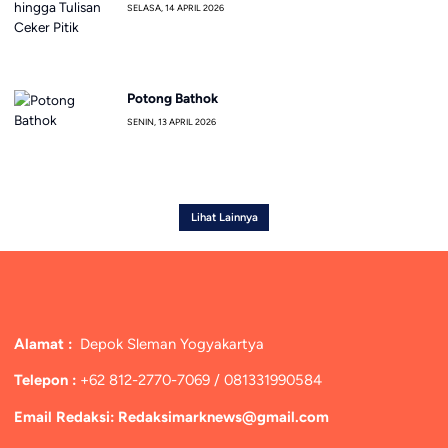
SELASA, 14 APRIL 2026
Potong Bathok
SENIN, 13 APRIL 2026
Lihat Lainnya
Alamat :
Depok Sleman Yogyakartya
Telepon :
+62 812-2770-7069 / 081331990584
Email Redaksi: Redaksimarknews@gmail.com