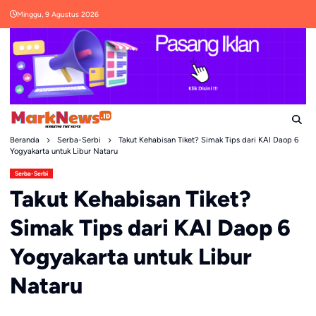
Skip
Minggu, 9 Agustus 2026
to
content
Beranda
Serba-Serbi
Takut Kehabisan Tiket? Simak Tips dari KAI Daop 6
Yogyakarta untuk Libur Nataru
Serba-Serbi
Takut Kehabisan Tiket?
Simak Tips dari KAI Daop 6
Yogyakarta untuk Libur
Nataru