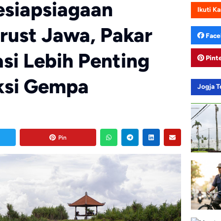
siapsiagaan
Ikuti K
rust Jawa, Pakar
Face
si Lebih Penting
Pint
ksi Gempa
Jogja 
Pin