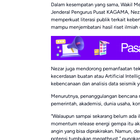
Dalam kesempatan yang sama, Wakil Ment
Jenderal Pengurus Pusat KAGAMA, Nezar P
memperkuat literasi publik terkait kebe
mampu menjembatani hasil riset ilmia
Nezar juga mendorong pemanfaatan te
kecerdasan buatan atau Artificial Intel
kebencanaan dan analisis data seismik 
Menurutnya, penanggulangan bencana m
pemerintah, akademisi, dunia usaha, ko
“Walaupun sampai sekarang belum ada i
momentum release energi gempa itu aka
angin yang bisa diprakirakan. Namun, den
potensi tumbukan megathrust,” pungkas