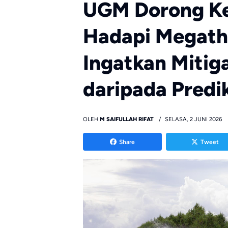
UGM Dorong Ke
Hadapi Megath
Ingatkan Mitiga
daripada Predi
OLEH
M SAIFULLAH RIFAT
SELASA, 2 JUNI 2026
Share
Tweet