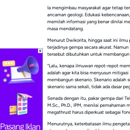
Ia mengimbau masyarakat agar tetap ten
ancaman geologi. Edukasi kebencanaan
memilah informasi yang benar dinilai m
masa mendatang.
Menurut Dwikorita, hingga saat ini i
terjadinya gempa secara akurat. Namun p
tersebut dibutuhkan untuk membangun 
“Lalu, kenapa ilmuwan repot-repot memik
adalah agar kita bisa menyusun mitigasi 
membangun skenario. Skenario adalah su
skenario sama sekali, tidak ada dasar pe
Senada dengan itu, pakar gempa dari Tekn
M.Sc., Ph.D., IPM, menilai pemahaman ma
megathrust harus diperkuat sebagai fond
Menurutnya, keterbatasan ilmu penge