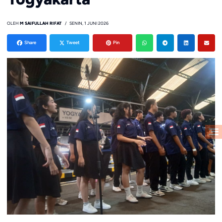
OLEH
M SAIFULLAH RIFAT
SENIN, 1 JUNI 2026
Share
Tweet
Pin