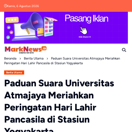
Skip
Kamis, 6 Agustus 2026
to
content
Beranda
Berita Utama
Paduan Suara Universitas Atmajaya Meriahkan
Peringatan Hari Lahir Pancasila di Stasiun Yogyakarta
Berita Utama
Paduan Suara Universitas
Atmajaya Meriahkan
Peringatan Hari Lahir
Pancasila di Stasiun
Yogyakarta