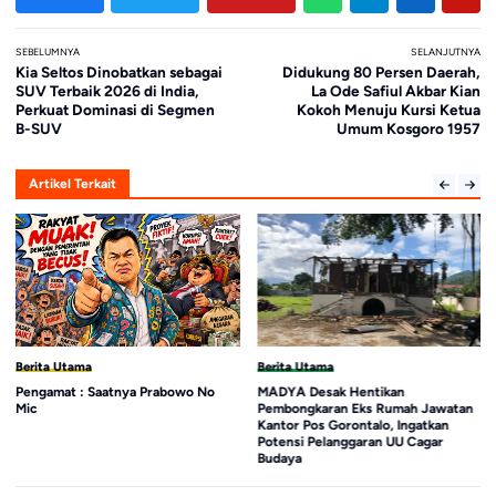
SEBELUMNYA
SELANJUTNYA
Kia Seltos Dinobatkan sebagai
Didukung 80 Persen Daerah,
SUV Terbaik 2026 di India,
La Ode Safiul Akbar Kian
Perkuat Dominasi di Segmen
Kokoh Menuju Kursi Ketua
B-SUV
Umum Kosgoro 1957
Artikel Terkait
Berita Utama
Berita Utama
Pengamat : Saatnya Prabowo No
MADYA Desak Hentikan
Mic
Pembongkaran Eks Rumah Jawatan
Kantor Pos Gorontalo, Ingatkan
Potensi Pelanggaran UU Cagar
Budaya