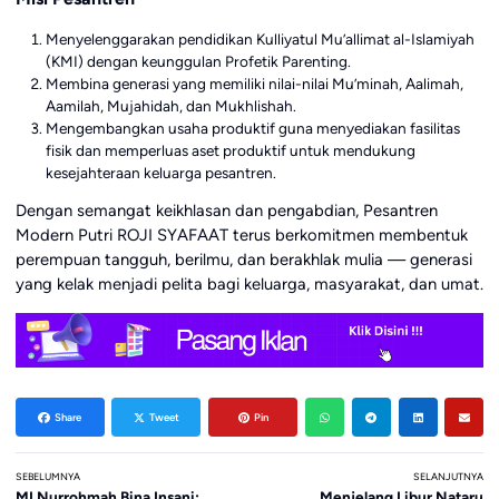
Menyelenggarakan pendidikan Kulliyatul Mu’allimat al-Islamiyah
(KMI) dengan keunggulan Profetik Parenting.
Membina generasi yang memiliki nilai-nilai Mu’minah, Aalimah,
Aamilah, Mujahidah, dan Mukhlishah.
Mengembangkan usaha produktif guna menyediakan fasilitas
fisik dan memperluas aset produktif untuk mendukung
kesejahteraan keluarga pesantren.
Dengan semangat keikhlasan dan pengabdian, Pesantren
Modern Putri ROJI SYAFAAT terus berkomitmen membentuk
perempuan tangguh, berilmu, dan berakhlak mulia — generasi
yang kelak menjadi pelita bagi keluarga, masyarakat, dan umat.
Share
Tweet
Pin
SEBELUMNYA
SELANJUTNYA
MI Nurrohmah Bina Insani:
Menjelang Libur Nataru