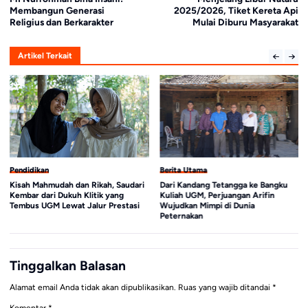
Membangun Generasi
2025/2026, Tiket Kereta Api
Religius dan Berkarakter
Mulai Diburu Masyarakat
Artikel Terkait
Berita Utama
Pendidikan
Dari Kandang Tetangga ke Bangku
Dekan Fapet UGM Sambangi
Kuliah UGM, Perjuangan Arifin
Penerima Bantuan UKT, Tegaskan
Wujudkan Mimpi di Dunia
Komitmen Pendidikan Inklusif
Peternakan
Tinggalkan Balasan
Alamat email Anda tidak akan dipublikasikan.
Ruas yang wajib ditandai
*
Komentar
*