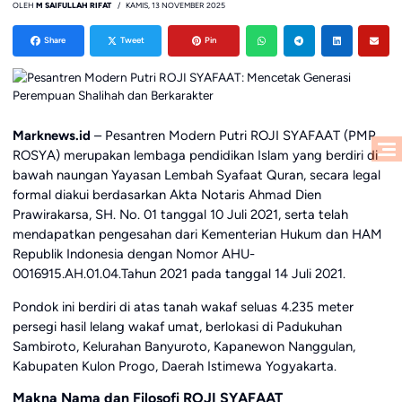
OLEH
M SAIFULLAH RIFAT
KAMIS, 13 NOVEMBER 2025
Share
Tweet
Pin
Marknews.id
– Pesantren Modern Putri ROJI SYAFAAT (PMP
ROSYA) merupakan lembaga pendidikan Islam yang berdiri di
bawah naungan Yayasan Lembah Syafaat Quran, secara legal
formal diakui berdasarkan Akta Notaris Ahmad Dien
Prawirakarsa, SH. No. 01 tanggal 10 Juli 2021, serta telah
mendapatkan pengesahan dari Kementerian Hukum dan HAM
Republik Indonesia dengan Nomor AHU-
0016915.AH.01.04.Tahun 2021 pada tanggal 14 Juli 2021.
Pondok ini berdiri di atas tanah wakaf seluas 4.235 meter
persegi hasil lelang wakaf umat, berlokasi di Padukuhan
Sambiroto, Kelurahan Banyuroto, Kapanewon Nanggulan,
Kabupaten Kulon Progo, Daerah Istimewa Yogyakarta.
Makna Nama dan Filosofi ROJI SYAFAAT