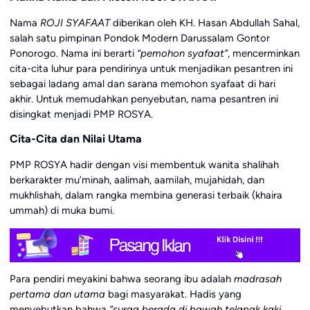
Nama
ROJI SYAFAAT
diberikan oleh KH. Hasan Abdullah Sahal,
salah satu pimpinan Pondok Modern Darussalam Gontor
Ponorogo. Nama ini berarti
“pemohon syafaat”
, mencerminkan
cita-cita luhur para pendirinya untuk menjadikan pesantren ini
sebagai ladang amal dan sarana memohon syafaat di hari
akhir. Untuk memudahkan penyebutan, nama pesantren ini
disingkat menjadi PMP ROSYA.
Cita-Cita dan Nilai Utama
PMP ROSYA hadir dengan visi membentuk wanita shalihah
berkarakter mu’minah, aalimah, aamilah, mujahidah, dan
mukhlishah, dalam rangka membina generasi terbaik (khaira
ummah) di muka bumi.
Para pendiri meyakini bahwa seorang ibu adalah
madrasah
pertama dan utama
bagi masyarakat. Hadis yang
menyebutkan bahwa
“surga berada di bawah telapak kaki