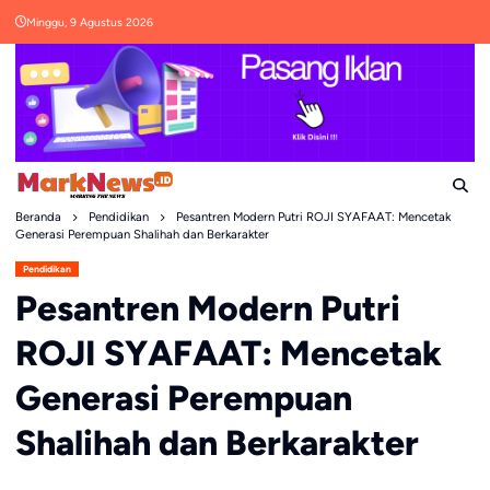
Skip
Minggu, 9 Agustus 2026
to
content
Beranda
Pendidikan
Pesantren Modern Putri ROJI SYAFAAT: Mencetak
Generasi Perempuan Shalihah dan Berkarakter
Pendidikan
Pesantren Modern Putri
ROJI SYAFAAT: Mencetak
Generasi Perempuan
Shalihah dan Berkarakter