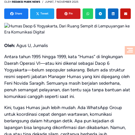
OLEH
REDAKSI MARK NEWS
JUMAT, 7 NOVEMBER 2025
Share
Tweet
Pin
Oleh:
Agus U, Jurnalis
Antara tahun 1995 hingga 1999, kata “Humas” di lingkungan
Daerah Operasi VI—atau kini dikenal sebagai Daop 6
Yogyakarta—belum sepopuler sekarang. Belum ada struktur
resmi seperti jabatan Manager Humas yang kini dipegang oleh
Feni Novida Saragih. Semuanya masih berjalan sederhana,
penuh semangat pelayanan, dan tentu saja tanpa bantuan alat
komunikasi canggih seperti saat ini.
Kini, tugas Humas jauh lebih mudah. Ada WhatsApp Group
untuk koordinasi cepat dengan wartawan, komunikasi
berlangsung dalam hitungan detik. Apa pun kejadian di
lapangan bisa langsung dikonfirmasi dan dikabarkan. Namun,
dua atau tiga dekade silam, ceritanya berbeda jauh.