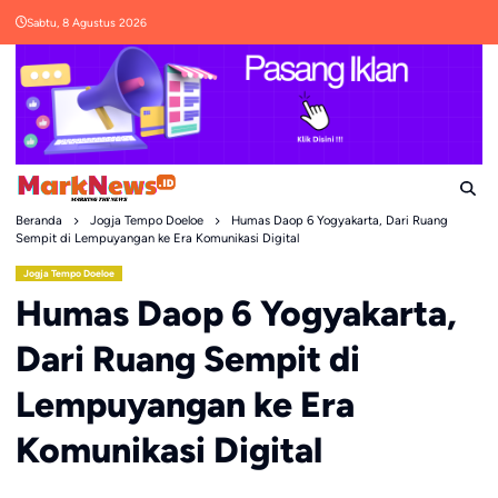
Skip
Sabtu, 8 Agustus 2026
to
content
Beranda
Jogja Tempo Doeloe
Humas Daop 6 Yogyakarta, Dari Ruang
Sempit di Lempuyangan ke Era Komunikasi Digital
Jogja Tempo Doeloe
Humas Daop 6 Yogyakarta,
Dari Ruang Sempit di
Lempuyangan ke Era
Komunikasi Digital