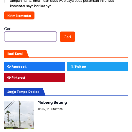
Simpan nama, email, dan situs web saya pada peramban ini untuk
komentar saya berikutnya.
Cari
Cari
Ikuti Kami
Facebook
Twitter
Pinterest
Jogja Tempo Doeloe
Mubeng Beteng
SENIN, 15 JUNI 2026