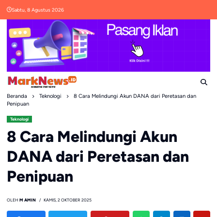
Skip
Sabtu, 8 Agustus 2026
to
content
Beranda
Teknologi
8 Cara Melindungi Akun DANA dari Peretasan dan
Penipuan
Teknologi
8 Cara Melindungi Akun
DANA dari Peretasan dan
Penipuan
OLEH
M AMIN
KAMIS, 2 OKTOBER 2025