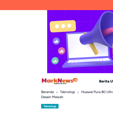
Skip
to
content
Berita 
Beranda
Teknologi
Huawei Pura 80 Ultra
Desain Mewah
Teknologi