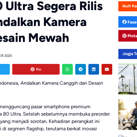
Ultra Segera Rilis
Ikuti K
Andalkan Kamera
Face
esain Mewah
Pint
Jogja 
ER 2025
Pin
p mengguncang pasar smartphone premium
ra 80 Ultra. Setelah sebelumnya membuka preorder
a yang menjadi sorotan. Kehadiran perangkat ini
 di segmen flagship, terutama berkat inovasi