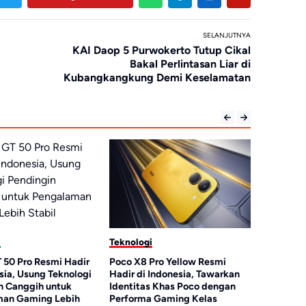
SELANJUTNYA
KAI Daop 5 Purwokerto Tutup Cikal
Bakal Perlintasan Liar di
Kubangkangkung Demi Keselamatan
ogi
Teknologi
8 Pro Yellow Resmi
Tren Smartwatch Premium
di Indonesia, Tawarkan
Dongkrak Pasar Global, Apple
tas Khas Poco dengan
Masih Jadi Penguasa di Awal
ma Gaming Kelas
2026