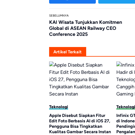
SEBELUMNYA
KAI Wisata Tunjukkan Komitmen
Global di ASEAN Railway CEO
Conference 2025
Artikel Terkait
ogi
Teknologi
Teknol
Disebut Siapkan Fitur
Infinix GT 50 Pro Resmi Hadir
Poco X
oto Berbasis AI di iOS 27,
di Indonesia, Usung Teknologi
Hadir 
una Bisa Tingkatkan
Pendingin Canggih untuk
Identi
as Gambar Secara Instan
Pengalaman Gaming Lebih
Perfor