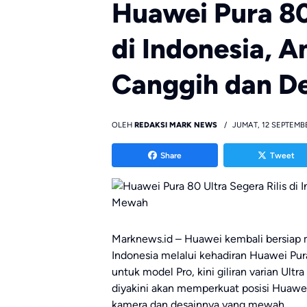
Huawei Pura 80 
di Indonesia, 
Canggih dan D
OLEH
REDAKSI MARK NEWS
JUMAT, 12 SEPTEMB
Share
Tweet
Marknews.id – Huawei kembali bersia
Indonesia melalui kehadiran Huawei Pu
untuk model Pro, kini giliran varian Ultr
diyakini akan memperkuat posisi Huawei
kamera dan desainnya yang mewah.