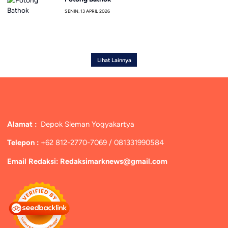
SENIN, 13 APRIL 2026
Lihat Lainnya
Alamat :
Depok Sleman Yogyakartya
Telepon :
+62 812-2770-7069 / 081331990584
Email Redaksi: Redaksimarknews@gmail.com