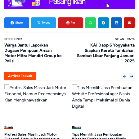
Share
Tweet
Pin
SEBELUMNYA
SELANJUTNYA
Warga Bantul Laporkan
KAI Daop 6 Yogyakarta
Dugaan Penipuan Arisan
Siapkan Kereta Tambahan
Motor Mitra Mandiri Group ke
Sambut Libur Panjang Januari
Polisi
2025
Artikel Terkait
Bisnis
Bisnis
Profesi Sales Masih Jadi Motor
Tips Memilih Jasa Pembuatan
Ekonomi, Namun Regenerasinya
Website Profesional agar Bisnis