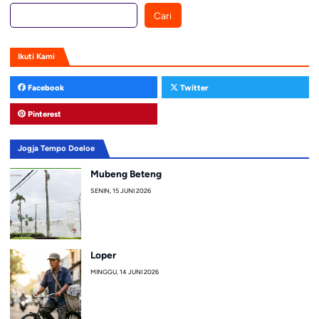
Cari
Ikuti Kami
Facebook
Twitter
Pinterest
Jogja Tempo Doeloe
Mubeng Beteng
SENIN, 15 JUNI 2026
Loper
MINGGU, 14 JUNI 2026