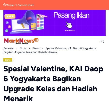
Skip
Minggu, 9 Agustus 2026
to
content
Beranda
Ekbis
Bisnis
Spesial Valentine, KAI Daop 6 Yogyakarta
Bagikan Upgrade Kelas dan Hadiah Menarik
Bisnis
Spesial Valentine, KAI Daop
6 Yogyakarta Bagikan
Upgrade Kelas dan Hadiah
Menarik