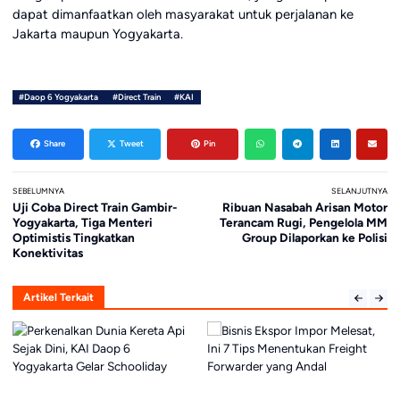
dapat dimanfaatkan oleh masyarakat untuk perjalanan ke
Jakarta maupun Yogyakarta.
#Daop 6 Yogyakarta
#Direct Train
#KAI
Share
Tweet
Pin
SEBELUMNYA
SELANJUTNYA
Uji Coba Direct Train Gambir-
Ribuan Nasabah Arisan Motor
Yogyakarta, Tiga Menteri
Terancam Rugi, Pengelola MM
Optimistis Tingkatkan
Group Dilaporkan ke Polisi
Konektivitas
Artikel Terkait