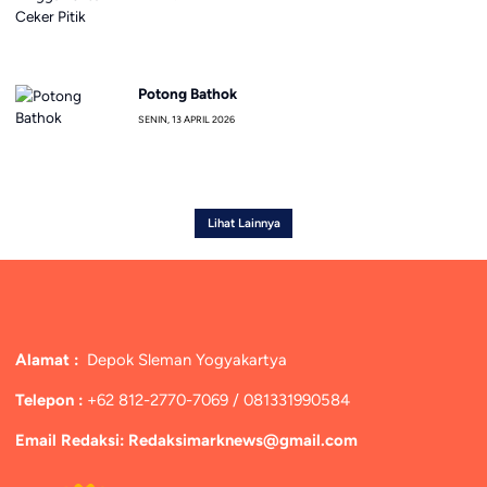
Potong Bathok
SENIN, 13 APRIL 2026
Lihat Lainnya
Alamat :
Depok Sleman Yogyakartya
Telepon :
+62 812-2770-7069 / 081331990584
Email Redaksi: Redaksimarknews@gmail.com